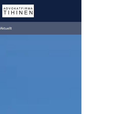
SV
/
FI
/
EN
Aktuellt