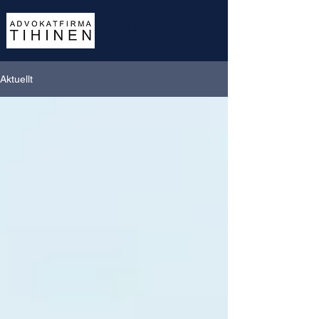
SV
/
FI
/
EN
Aktuellt