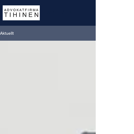
SV
/
FI
/
EN
Aktuellt