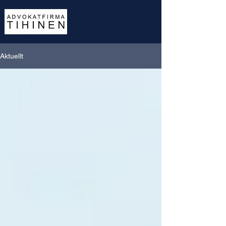
SV
/
FI
/
EN
Aktuellt