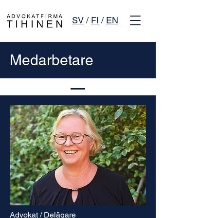
SV
/
FI
/
EN
Medarbetare
Advokat / Delägare