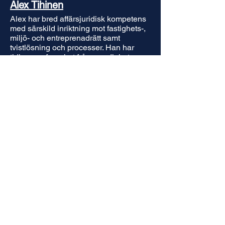
Alex Tihinen
Alex har bred affärsjuridisk kompetens
med särskild inriktning mot fastighets-,
miljö- och entreprenadrätt samt
tvistlösning och processer. Han har
tidigare erfarenhet från myndighet,
kommun och domstol (även mark- och
miljödomstol) samt från andra
affärsjuridiska advokatbyråer.
Språk
:
Svenska
Engelska
Finska
alex@tihinen.se
+46(0)70-885 54 43
Advokatfirma Tihinen AB