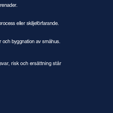
prenader.
process eller skiljeförfarande.
ngar och byggnation av småhus.
var, risk och ersättning står