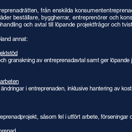
treprenadrätten, från enskilda konsumententreprenade
träder beställare, byggherrar, entreprenörer och kons
ndling och avtal till löpande projektfrågor och tvist
bland annat:
ektstöd
 och granskning av entreprenadavtal samt ger löpande ju
sarbeten
om ändringar i entreprenaden, inklusive hantering av kos
treprenadprojekt, såsom fel i utfört arbete, förseningar
eprenad