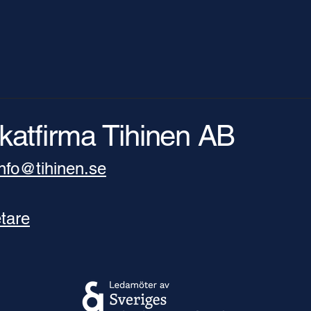
katfirma Tihinen AB
​info@tihinen.se
tare