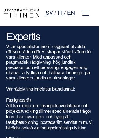
SV
/
FI
/
EN
Expertis
Vi är specialister inom noggrant utvalda
rättsområden där vi skapar störst värde för
våra klienter.
Med anpassad och
pragmatisk rådgivning, hög juridisk
precision och ett personligt engagemang
skapar vi tydliga och hållbara lösningar på
våra klienters juridiska utmaningar.
Vår rådgivning innefattar bland annat:​
Fastighetsrätt
Allt från frågor om fastighetsöverlåtelser och
projektutveckling till mer specialiserade frågor
inom t.ex. hyra, plan- och byggrätt,
fastighetsbildning, bostadsrätt, servitut m.m. Vi
biträder också vid fastighetsrättsliga tvister.