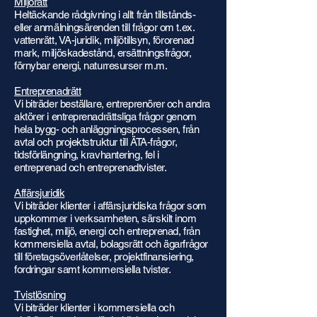
Miljörätt
Heltäckande rådgivning i allt från tillstånds-
eller anmälningsärenden till frågor om t.ex.
vattenrätt, VA-juridik, miljötillsyn, förorenad
mark, miljöskadestånd, ersättningsfrågor,
förnybar energi, naturresurser m.m.
Entreprenadrätt
Vi biträder beställare, entreprenörer och andra
aktörer i entreprenadrättsliga frågor genom
hela bygg- och anläggningsprocessen, från
avtal och projektstruktur till ÄTA-frågor,
tidsförlängning, kravhantering, fel i
entreprenad och entreprenadtvister.
Affärsjuridik
Vi biträder klienter i affärsjuridiska frågor som
uppkommer i verksamheten, särskilt inom
fastighet, miljö, energi och entreprenad, från
kommersiella avtal, bolagsrätt och ägarfrågor
till företagsöverlåtelser, projektfinansiering,
fordringar samt kommersiella tvister.
Tvistlösning
Vi biträder klienter i kommersiella och