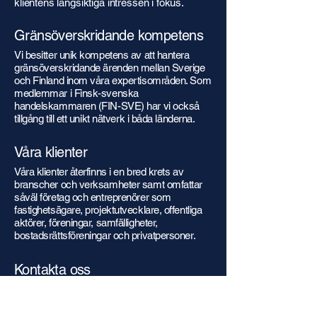
klientens långsiktiga intressen i fokus.
Gränsöverskridande kompetens
Vi besitter unik kompetens av att hantera
gränsöverskridande ärenden mellan Sverige
och Finland inom våra expertisområden. Som
medlemmar i Finsk-svenska
handelskammaren (FIN-SVE) har vi också
tillgång till ett unikt nätverk i båda länderna.
Våra klienter
Våra klienter återfinns i en bred krets av
branscher och verksamheter samt omfattar
såväl företag och entreprenörer som
fastighetsägare, projektutvecklare, offentliga
aktörer, föreningar, samfälligheter,
bostadsrättsföreningar och privatpersoner.
Kontakta oss
Har du frågor inom något av våra
specialistområden?