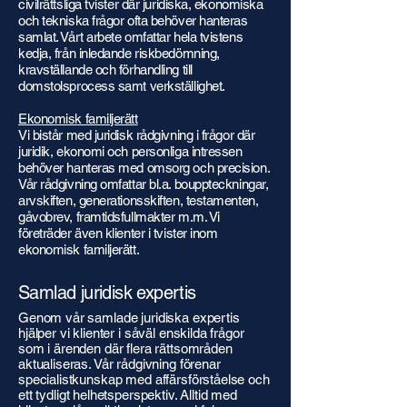
civilrättsliga tvister där juridiska, ekonomiska
och tekniska frågor ofta behöver hanteras
samlat. Vårt arbete omfattar hela tvistens
kedja, från inledande riskbedömning,
kravställande och förhandling till
domstolsprocess samt verkställighet.
Ekonomisk familjerätt
Vi bistår med juridisk rådgivning i frågor där
juridik, ekonomi och personliga intressen
behöver hanteras med omsorg och precision.
Vår rådgivning omfattar bl.a. bouppteckningar,
arvskiften, generationsskiften, testamenten,
gåvobrev, framtidsfullmakter m.m. Vi
företräder även klienter i tvister inom
ekonomisk familjerätt.
Samlad juridisk expertis
Genom vår samlade juridiska expertis
hjälper vi klienter i såväl enskilda frågor
som i ärenden där flera rättsområden
aktualiseras. Vår rådgivning förenar
specialistkunskap med affärsförståelse och
ett tydligt helhetsperspektiv. Alltid med