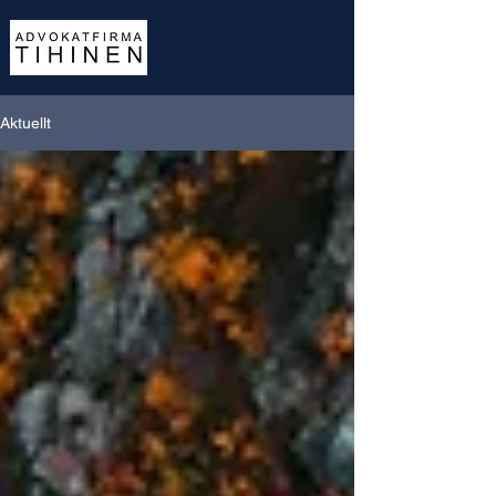
SV
/
FI
/
EN
Aktuellt