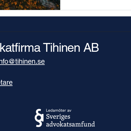
katfirma Tihinen AB
​info@tihinen.se
tare