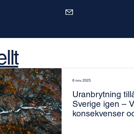
llt
6 nov. 2025
Uranbrytning tillå
Sverige igen – V
konsekvenser o
möjligheter inne
lagändringarna