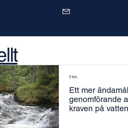
llt
5 feb.
Ett mer ändamål
genomförande a
kraven på vatten
inom Natura 20
områden vid