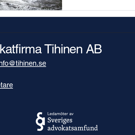
omprövning av
vattenkraft
katfirma Tihinen AB
​info@tihinen.se
tare