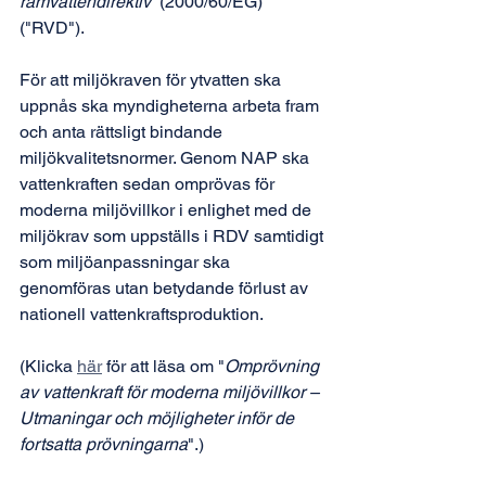
ramvattendirektiv
” (2000/60/EG) 
("RVD"). 
För att miljökraven för ytvatten ska 
uppnås ska myndigheterna arbeta fram 
och anta rättsligt bindande 
miljökvalitetsnormer. Genom NAP ska 
vattenkraften sedan omprövas för 
moderna miljövillkor i enlighet med de 
miljökrav som uppställs i RDV samtidigt 
som miljöanpassningar ska 
genomföras utan betydande förlust av 
nationell vattenkraftsproduktion.
(Klicka 
här
 för att läsa om "
Omprövning 
av vattenkraft för moderna miljövillkor – 
Utmaningar och möjligheter inför de 
fortsatta prövningarna
".)