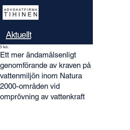
SV
/
FI
/
EN
Aktuellt
5 feb.
Ett mer ändamålsenligt
genomförande av kraven på
vattenmiljön inom Natura
2000-områden vid
omprövning av vattenkraft