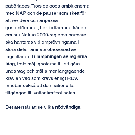
påbörjades. Trots de goda ambitionerna 
med NAP och de pauser som skett för 
att revidera och anpassa 
genomförandet, har fortfarande frågan 
om hur Natura 2000-reglerna närmare 
ska hanteras vid omprövningarna i 
stora delar lämnats obesvarad av 
lagstiftaren. 
Tillämpningen av reglerna 
idag
, trots möjligheterna till att göra 
undantag och ställa mer långtgående 
krav än vad som krävs enligt RDV, 
innebär också att den nationella 
tillgången till vattenkraftsel hotas.
Det återstår att se vilka 
nödvändiga 
författningsförslag
 (lag eller förordning) 
som kan komma att föreslås, inte minst 
med hänsyn mot att det inte är helt 