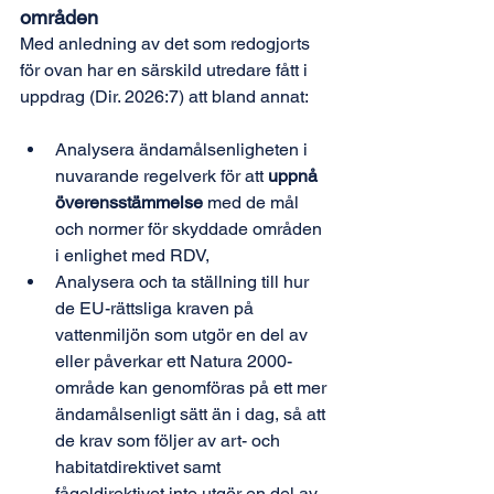
områden
Med anledning av det som redogjorts 
för ovan har en särskild utredare fått i 
uppdrag (Dir. 2026:7) att bland annat:
Analysera ändamålsenligheten i 
nuvarande regelverk för att 
uppnå 
överensstämmelse
 med de mål 
och normer för skyddade områden 
i enlighet med RDV,
Analysera och ta ställning till hur 
de EU-rättsliga kraven på 
vattenmiljön som utgör en del av 
eller påverkar ett Natura 2000-
område kan genomföras på ett mer 
ändamålsenligt sätt än i dag, så att 
de krav som följer av art- och 
habitatdirektivet samt 
fågeldirektivet inte utgör en del av 