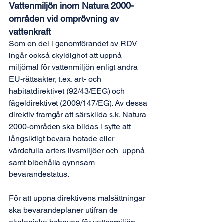
Vattenmiljön inom Natura 2000-
områden vid omprövning av 
vattenkraft
Som en del i genomförandet av RDV 
ingår också skyldighet att uppnå 
miljömål för vattenmiljön enligt andra 
EU-rättsakter, t.ex. art- och 
habitatdirektivet (92/43/EEG) och 
fågeldirektivet (2009/147/EG). Av dessa 
direktiv framgår att särskilda s.k. Natura 
2000-områden ska bildas i syfte att 
långsiktigt bevara hotade eller 
värdefulla arters livsmiljöer och  uppnå 
samt bibehålla gynnsam 
bevarandestatus. 
För att uppnå direktivens målsättningar 
ska bevarandeplaner utifrån de 
ekologiska behoven för vattenmiljön 