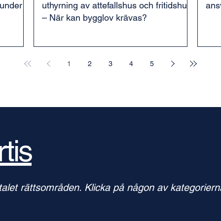
runder
uthyrning av attefallshus och fritidshus
ans
– När kan bygglov krävas?
1
2
3
4
5
tis
rtalet rättsområden. Klicka på någon av kategorier