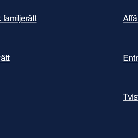
familjerätt
Affä
ätt
Entr
Tvis