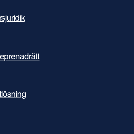
rsjuridik
eprenadrätt
tlösning