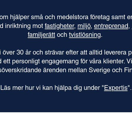
om hjälper små och medelstora företag samt ens
d inriktning mot
fastigheter
,
miljö
,
entreprenad
,
familjerätt
och
tvistlösning
.
över 30 år och strävar efter att alltid leverera 
d ett personligt engagemang för våra klienter.​ 
söverskridande ärenden mellan Sverige och Fin
Läs mer hur vi kan hjälpa dig under "
Expertis
".