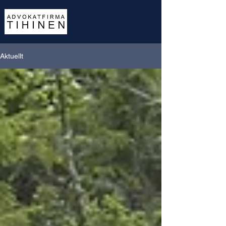
SV
/
FI
/
EN
Aktuellt