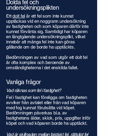
Dolda fel och
undersökningsplikten
Ett
dolt fel
är ett fel som inte kunnat
upptäckas vid en noggrann undersökning
av fastigheten och som köparen därför inte
kunnat förvänta sig. Samtidigt har köparen
en långtgående undersökningsplikt, vilket
innebär att många fel inte kan göras
gällande om de borde ha upptäckts.
Bedömningen av vad som utgör ett dolt fel
är ofta komplex och beroende av
omständigheterna i det enskilda fallet.
Vanliga frågor
Vad räknas som fel i fastighet?
Fel i fastighet kan föreligga om fastigheten
avviker från avtalet eller från vad köparen
med fog kunnat förutsätta vid köpet.
Bedömningen påverkas bl.a. av
fastighetens ålder, skick, pris, uppgifter inför
köpet och vad köparen borde ha upptäckt.
Vad är skillnaden mellan faktiskt fel, rättsligt fel