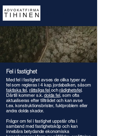
SV
/
FI
/
EN
Fel i fastighet
Med fel i fastighet avses de olika typer av
fel som regleras i 4 kap. jordabalken, såsom
faktiska fel
,
rättsliga fel
och
rådighetsfel
.
Därtill kommer s.k.
dolda fel
, som ofta
aktualiseras efter tillträdet och kan avse
t.ex. konstruktionsbrister, fuktproblem eller
andra dolda skador.
Frågor om fel i fastighet uppstår ofta i
samband med fastighetsköp och kan
innebära betydande ekonomiska