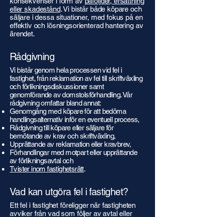
konsekvenser i form av
påföljder, ersättning
eller skadestånd
. Vi bistår både köpare och
säljare i dessa situationer, med fokus på en
effektiv och lösningsorienterad hantering av
ärendet.
Rådgivning
Vi bistår genom hela processen vid fel i
fastighet, från reklamation av fel till skriftväxling
och förlikningsdiskussioner samt
genomförande av domstolsförhandling. Vår
rådgivning omfattar bland annat:
Genomgång med köpare för att bedöma
handlingsalternativ inför en eventuell process,
Rådgivning till köpare eller säljare för
bemötande av krav och skriftväxling,
Upprättande av reklamation eller kravbrev,
Förhandlingar med motpart eller upprättande
av förlikningsavtal och
Tvister inom fastighetsrätt
.
Vad kan utgöra fel i fastighet?
Ett fel i fastighet föreligger när fastigheten
avviker från vad som följer av avtal eller