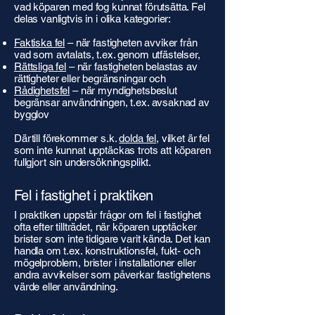
vad köparen med fog kunnat förutsätta. Fel
delas vanligtvis in i olika kategorier:
Faktiska fel
– när fastigheten avviker från
vad som avtalats, t.ex. genom utfästelser,
Rättsliga fel
– när fastigheten belastas av
rättigheter eller begränsningar och
Rådighetsfel
– när myndighetsbeslut
begränsar användningen, t.ex. avsaknad av
bygglov
Därtill förekommer s.k.
dolda fel
, vilket är fel
som inte kunnat upptäckas trots att köparen
fullgjort sin undersökningsplikt.
Fel i fastighet i praktiken
I praktiken uppstår frågor om fel i fastighet
ofta efter tillträdet, när köparen upptäcker
brister som inte tidigare varit kända. Det kan
handla om t.ex. konstruktionsfel, fukt- och
mögelproblem, brister i installationer eller
andra avvikelser som påverkar fastighetens
värde eller användning.