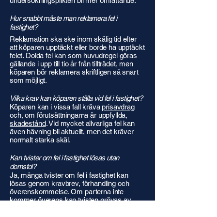
undersökningsplikten bli mer omfattande.
Hur snabbt måste man reklamera fel i
fastighet?
Reklamation ska ske inom skälig tid efter
att köparen upptäckt eller borde ha upptäckt
felet. Dolda fel kan som huvudregel göras
gällande i upp till tio år från tillträdet, men
köparen bör reklamera skriftligen så snart
som möjligt.
Vilka krav kan köparen ställa vid fel i fastighet?
Köparen kan i vissa fall kräva
prisavdrag
och, om förutsättningarna är uppfyllda,
skadestånd
. Vid mycket allvarliga fel kan
även hävning bli aktuellt, men det kräver
normalt starka skäl.
Kan tvister om fel i fastighet lösas utan
domstol?
Ja, många tvister om fel i fastighet kan
lösas genom kravbrev, förhandling och
överenskommelse. Om parterna inte
kommer överens kan tvisten prövas av
tingsrätten.