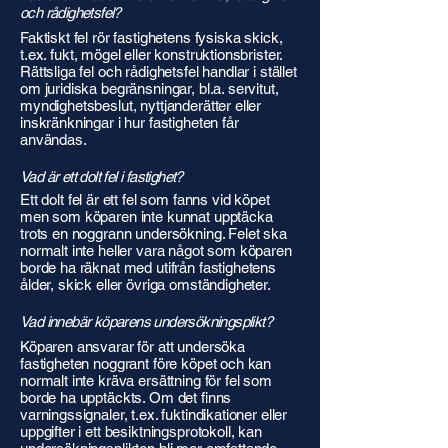
och rådighetsfel?
Faktiskt fel rör fastighetens fysiska skick,
t.ex. fukt, mögel eller konstruktionsbrister.
Rättsliga fel och rådighetsfel handlar i stället
om juridiska begränsningar, bl.a. servitut,
myndighetsbeslut, nyttjanderätter eller
inskränkningar i hur fastigheten får
användas.
Vad är ett dolt fel i fastighet?
Ett dolt fel är ett fel som fanns vid köpet
men som köparen inte kunnat upptäcka
trots en noggrann undersökning. Felet ska
normalt inte heller vara något som köparen
borde ha räknat med utifrån fastighetens
ålder, skick eller övriga omständigheter.
Vad innebär köparens undersökningsplikt?
Köparen ansvarar för att undersöka
fastigheten noggrant före köpet och kan
normalt inte kräva ersättning för fel som
borde ha upptäckts. Om det finns
varningssignaler, t.ex. fuktindikationer eller
uppgifter i ett besiktningsprotokoll, kan