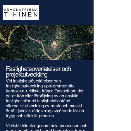
SV
/
FI
/
EN
Fastighetsöverlåtelser och
projektutveckling
Vid fastighetsöverlåtelser och
fastighetsutveckling uppkommer ofta
komplexa juridiska frågor. Oavsett om det
gäller köp eller försäljning av en enskild
fastighet eller ett fastighetsbestånd
alternativt utveckling av mark och projekt,
är rätt juridisk rådgivning avgörande för en
trygg och effektiv process.
Vi bistår klienter genom hela processen och
med vår erfarenhet samt kompetens kan vi