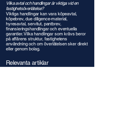
Vilka avtal och handlingar är viktiga vid en
fastighetsöverlåtelse?
Viktiga handlingar kan vara köpeavtal,
köpebrev, due diligence-material,
hyresavtal, servitut, pantbrev,
finansieringshandlingar och eventuella
garantier. Vilka handlingar som krävs beror
på affärens struktur, fastighetens
användning och om överlåtelsen sker direkt
eller genom bolag.
Relevanta artiklar
Nedan har vi samlat relevanta artiklar. Fler
artiklar tillkommer löpande.
Exploateringsavtal – Rättsliga ramar,
ansvar och kostnader vid
fastighetsutveckling
Stärkt säkerhetsskydd vid
fastighetsöverlåtelser – Vad innebär de nya
reglerna vid överlåtelser av fast egendom?
Kontakta oss
Vi bistår vid
fastighetsöverlåtelser
och
fastighetsutveckling
i uppdrag som ofta