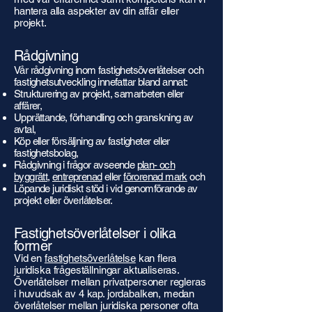
hantera alla aspekter av din affär eller
projekt.
Rådgivning
Vår rådgivning inom fastighetsöverlåtelser och
fastighetsutveckling innefattar bland annat:
Strukturering av projekt, samarbeten eller
affärer,
Upprättande, förhandling och granskning av
avtal,
Köp eller försäljning av fastigheter eller
fastighetsbolag,
Rådgivning i frågor avseende
plan- och
byggrätt
,
entreprenad
eller
förorenad mark
och
Löpande juridiskt stöd i vid genomförande av
projekt eller överlåtelser.
Fastighetsöverlåtelser i olika
former
Vid en
fastighetsöverlåtelse
kan flera
juridiska frågeställningar aktualiseras.
Överlåtelser mellan privatpersoner regleras
i huvudsak av 4 kap. jordabalken, medan
överlåtelser mellan juridiska personer ofta