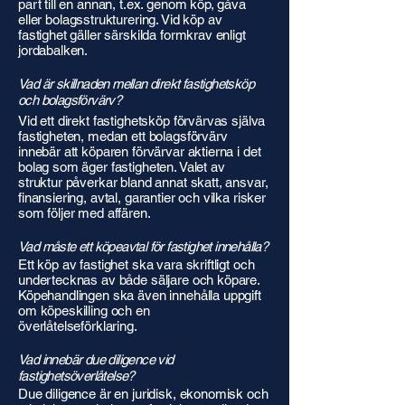
part till en annan, t.ex. genom köp, gåva
eller bolagsstrukturering. Vid köp av
fastighet gäller särskilda formkrav enligt
jordabalken.
Vad är skillnaden mellan direkt fastighetsköp
och bolagsförvärv?
Vid ett direkt fastighetsköp förvärvas själva
fastigheten, medan ett bolagsförvärv
innebär att köparen förvärvar aktierna i det
bolag som äger fastigheten. Valet av
struktur påverkar bland annat skatt, ansvar,
finansiering, avtal, garantier och vilka risker
som följer med affären.
Vad måste ett köpeavtal för fastighet innehålla?
Ett köp av fastighet ska vara skriftligt och
undertecknas av både säljare och köpare.
Köpehandlingen ska även innehålla uppgift
om köpeskilling och en
överlåtelseförklaring.
Vad innebär due diligence vid
fastighetsöverlåtelse?
Due diligence är en juridisk, ekonomisk och